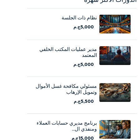
نظام ذات الجلسة
5,000ج.م
مدير عمليات المكتب الخلفي
المعتمد
5,000ج.م
مسئولي مكافحة غسل الأموال
وتمويل الإرهاب
5,500ج.م
برنامج مديري حسابات العملاء
ومنفذي ال...
15,000ج.م