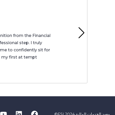
nition from the Financial
ssional step. I truly
 me to confidently sit for
 my first at tempt
معهد الخدمات المالية FSI 2024©