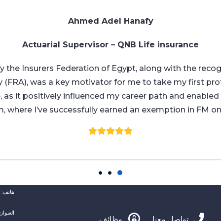
Ahmed Adel Hanafy
Actuarial Supervisor – QNB Life insurance
by the Insurers Federation of Egypt, along with the recog
 (FRA), was a key motivator for me to take my first profe
e, as it positively influenced my career path and enabled
, where I’ve successfully earned an exemption in FM on
هاتف: 35345350 (202)+
تواصل معنا
وظائف